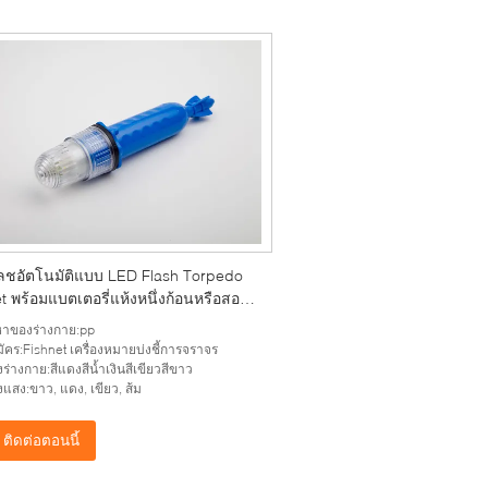
ชอัตโนมัติแบบ LED Flash Torpedo
t พร้อมแบตเตอรี่แห้งหนึ่งก้อนหรือสอง
อหาของร่างกาย:pp
ัคร:Fishnet เครื่องหมายบ่งชี้การจราจร
งร่างกาย:สีแดงสีน้ำเงินสีเขียวสีขาว
งแสง:ขาว, แดง, เขียว, ส้ม
ติดต่อตอนนี้