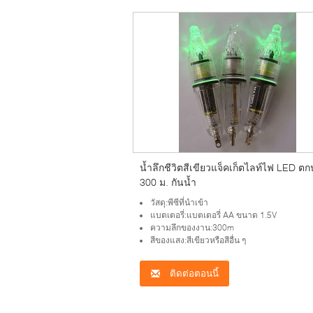
น้ำลึกชีวิตสีเขียวแจ็คเก็ตไลท์ไฟ LED ต
300 ม. กันน้ำ
วัสดุ:พีซีที่นำเข้า
แบตเตอรี่:แบตเตอรี่ AA ขนาด 1.5V
ความลึกของงาน:300m
สีของแสง:สีเขียวหรือสีอื่น ๆ
ติดต่อตอนนี้