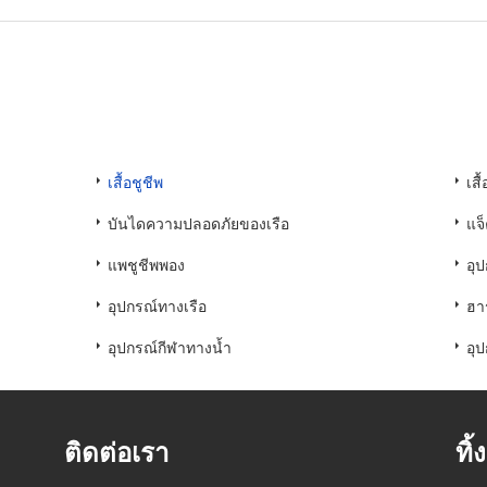
：
เสื้อชูชีพ
เสื
บันไดความปลอดภัยของเรือ
แจ
แพชูชีพพอง
อุ
อุปกรณ์ทางเรือ
ฮาร
อุปกรณ์กีฬาทางน้ำ
อุ
ติดต่อเรา
ทิ