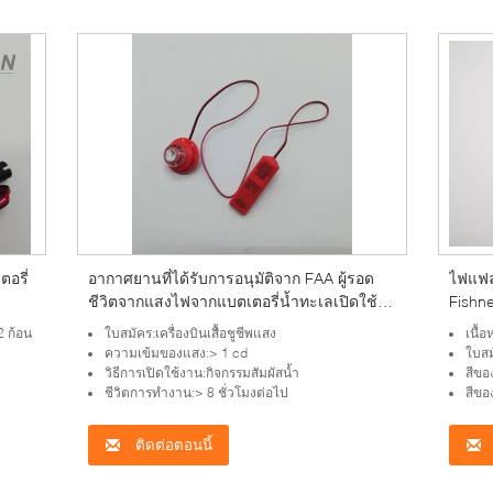
ตอรี่
อากาศยานที่ได้รับการอนุมัติจาก FAA ผู้รอด
ไฟแฟล
ชีวิตจากแสงไฟจากแบตเตอรี่น้ำทะเลเปิดใช้
Fishne
งาน
ก้อน
2 ก้อน
ใบสมัคร:เครื่องบินเสื้อชูชีพแสง
เนื้
ความเข้มของแสง:> 1 cd
ใบสม
วิธีการเปิดใช้งาน:กิจกรรมสัมผัสน้ำ
สีขอ
ชีวิตการทำงาน:> 8 ชั่วโมงต่อไป
สีขอ
ติดต่อตอนนี้