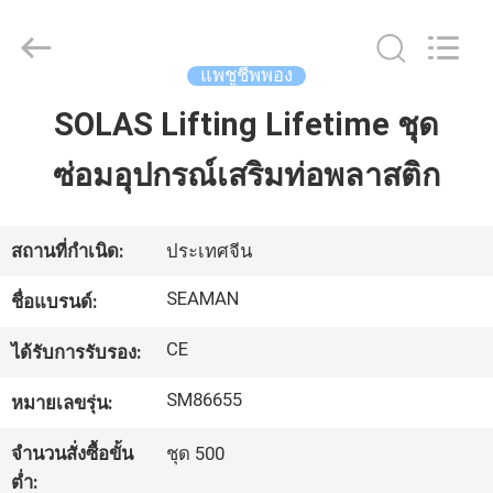
2016
-
2026
Jiaxing
Seaman
แพชูชีพพอง
Marine
Co.,Ltd..
All
SOLAS Lifting Lifetime ชุด
บ้าน
Rights
Reserved.
ซ่อมอุปกรณ์เสริมท่อพลาสติก
สินค้า
สถานที่กำเนิด:
ประเทศจีน
วิดีโอ
SEAMAN
ชื่อแบรนด์:
CE
ได้รับการรับรอง:
เกี่ยว
SM86655
หมายเลขรุ่น:
กับ
จำนวนสั่งซื้อขั้น
ชุด 500
เรา
ต่ำ: