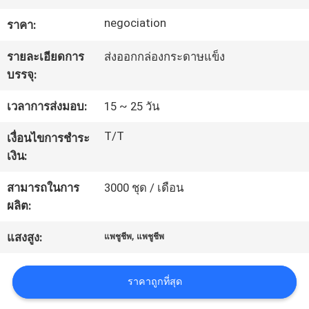
negociation
ราคา:
ทัวร์
รายละเอียดการ
ส่งออกกล่องกระดาษแข็ง
โรงงาน
บรรจุ:
เวลาการส่งมอบ:
15 ~ 25 วัน
ควบคุม
T/T
เงื่อนไขการชำระ
คุณภาพ
เงิน:
สามารถในการ
3000 ชุด / เดือน
COMPANY
ผลิต:
NEWS
,
แสงสูง:
แพชูชีพ
แพชูชีพ
แผนผัง
ราคาถูกที่สุด
เว็บไซต์