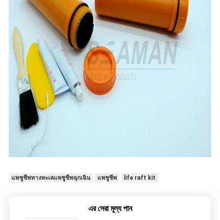
แพชูชีพทางทะเลแพชูชีพฉุกเฉิน
แพชูชีพ
life raft kit
এর সেরা মূল্য পান