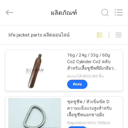
2016
-
2026
ผลิตภัณฑ์
Jiaxing
Seaman
Marine
Co.,Ltd..
All
บ้าน
Rights
life jacket parts ผลิตออนไลน์
Reserved.
สินค้า
16g / 24g / 33g / 60g
Co2 Cylinder Co2 ตลับ
สำหรับเสื้อชูชีพที่มีเกลียว
วิดีโอ
1/2 &quot;
ต่อรองได้ MOQ:500 ชิ้น
ติดต่อ
เกี่ยว
ชุดชูชีพ / หัวเข็มขัด D
กับ
ความแข็งแรงสูงสำหรับ
เสื้อชูชีพนอกชายฝั่ง
เรา
Negociation MOQ:1000pcs