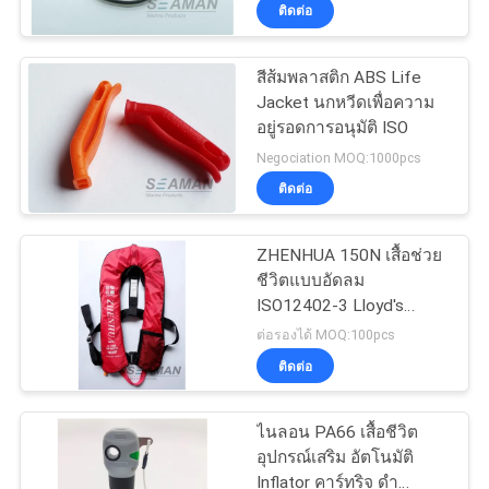
ติดต่อ
ทัวร์
สีส้มพลาสติก ABS Life
Jacket นกหวีดเพื่อความ
โรงงาน
อยู่รอดการอนุมัติ ISO
Negociation MOQ:1000pcs
ควบคุม
ติดต่อ
คุณภาพ
ZHENHUA 150N เสื้อช่วย
ชีวิตแบบอัดลม
ISO12402-3 Lloyd's
COMPANY
Register ใบรับรอง CE
ต่อรองได้ MOQ:100pcs
NEWS
ติดต่อ
แผนผัง
ไนลอน PA66 เสื้อชีวิต
อุปกรณ์เสริม อัตโนมัติ
เว็บไซต์
Inflator คาร์ทริจ ดํา